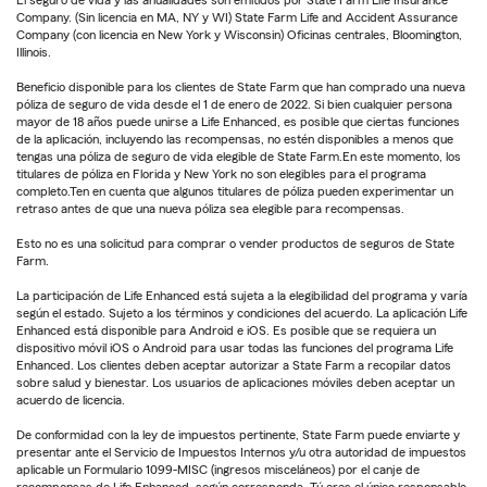
El seguro de vida y las anualidades son emitidos por State Farm Life Insurance
Company. (Sin licencia en MA, NY y WI) State Farm Life and Accident Assurance
Company (con licencia en New York y Wisconsin) Oficinas centrales, Bloomington,
Illinois.
Beneficio disponible para los clientes de State Farm que han comprado una nueva
póliza de seguro de vida desde el 1 de enero de 2022. Si bien cualquier persona
mayor de 18 años puede unirse a Life Enhanced, es posible que ciertas funciones
de la aplicación, incluyendo las recompensas, no estén disponibles a menos que
tengas una póliza de seguro de vida elegible de State Farm.En este momento, los
titulares de póliza en Florida y New York no son elegibles para el programa
completo.Ten en cuenta que algunos titulares de póliza pueden experimentar un
retraso antes de que una nueva póliza sea elegible para recompensas.
Esto no es una solicitud para comprar o vender productos de seguros de State
Farm.
La participación de Life Enhanced está sujeta a la elegibilidad del programa y varía
según el estado. Sujeto a los términos y condiciones del acuerdo. La aplicación Life
Enhanced está disponible para Android e iOS. Es posible que se requiera un
dispositivo móvil iOS o Android para usar todas las funciones del programa Life
Enhanced. Los clientes deben aceptar autorizar a State Farm a recopilar datos
sobre salud y bienestar. Los usuarios de aplicaciones móviles deben aceptar un
acuerdo de licencia.
De conformidad con la ley de impuestos pertinente, State Farm puede enviarte y
presentar ante el Servicio de Impuestos Internos y/u otra autoridad de impuestos
aplicable un Formulario 1099-MISC (ingresos misceláneos) por el canje de