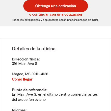
postal
postal
Obtenga una cotización
de
de
5
5
o continuar con una cotización
dígitos
dígitos
Todas las cotizaciones y documentos serán proporcionados en inglés.
Detalles de la oficina:
Dirección física:
316 Main Ave S
Magee
,
MS
39111-4138
Cómo llegar
Punto de referencia:
En Main Ave S, en el último centro comercial antes
del cruce ferroviario
Idiomas: