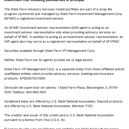
investment risk, including possible loss of principal.
The State Farm Advisory Services model portfolios are part of a wrap fee
program sponsored and managed by State Farm Investment Management Corp.
(SFIMC) a registered investment advisor.
An SFIMC investment adviser representative (IAR) agent is acting as an
investment adviser representative only when providing advisory services on
behalf of SFIMC. In addition to acting as an investment adviser representative, an
IAR agent also may serve as a registered representative on behalf of SFVPMC.
Securities available through State Farm VP Management Corp.
Neither State Farm nor its agents provide tax or legal advice.
State Farm VP Management Corp. is a separate entity from those affiliated and/or
unaffiliated entities which provide advisory services, banking and insurance
products. AP2025/02/0260
Dirección del supervisor de valores: 1 State Farm Plaza, Bloomington, IL 61710-
0001 Teléfono: 504-840-4911
Installment loans are offered by U.S. Bank National Association. Deposit products
are offered by U.S. Bank National Association. Member FDIC.
The creditor and issuer of this credit card is U.S. Bank National Association,
pursuant to a license from Visa U.S.A. Inc.