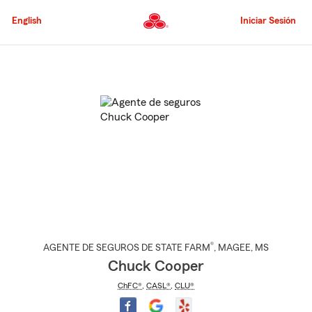
Pasar
al
English
Iniciar Sesión
contenido
principal
Comienzo
del
contenido
principal
®
AGENTE DE SEGUROS DE STATE FARM
,
MAGEE
, MS
Chuck Cooper
ChFC®
,
CASL®
,
CLU®