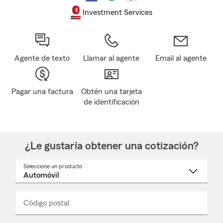
Investment Services
Agente de texto
Llamar al agente
Email al agente
Pagar una factura
Obtén una tarjeta
de identificación
¿Le gustaría obtener una cotización?
Seleccione un producto
Seleccione
un
nombre
de
producto
del
Código postal
Ingresa
Ingresa
_____
menú
un
un
desplegable
código
código